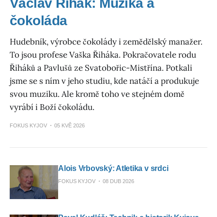
Václav Řihák: Muzika a
čokoláda
Hudebník, výrobce čokolády i zemědělský manažer.
To jsou profese Vaška Řiháka. Pokračovatele rodu
Řiháků a Pavlušů ze Svatobořic-Mistřína. Potkali
jsme se s ním v jeho studiu, kde natáčí a produkuje
svou muziku. Ale kromě toho ve stejném domě
vyrábí i Boží čokoládu.
FOKUS KYJOV
05 KVĚ 2026
Alois Vrbovský: Atletika v srdci
FOKUS KYJOV
08 DUB 2026