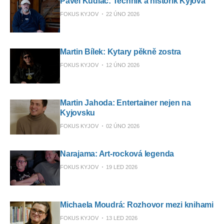
Pavel Kudláč: Technik a historik Kyjova
FOKUS KYJOV
22 ÚNO 2026
Martin Bílek: Kytary pěkně zostra
FOKUS KYJOV
12 ÚNO 2026
Martin Jahoda: Entertainer nejen na
Kyjovsku
FOKUS KYJOV
02 ÚNO 2026
Narajama: Art-rocková legenda
FOKUS KYJOV
19 LED 2026
Michaela Moudrá: Rozhovor mezi knihami
FOKUS KYJOV
13 LED 2026