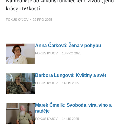
Nahlédněte do zákulisí uměleckého života, jeho
krásy i těžkostí.
FOKUS KYJOV
29 PRO 2025
Anna Čarková: Žena v pohybu
FOKUS KYJOV
18 PRO 2025
Barbora Lungová: Květiny a svět
FOKUS KYJOV
14 LIS 2025
Marek Čmelík: Svoboda, víra, víno a
naděje
FOKUS KYJOV
14 LIS 2025