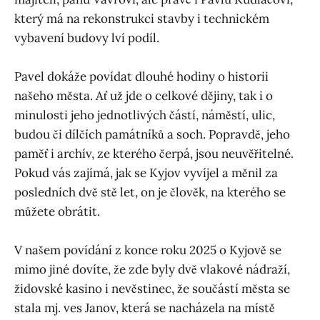
který má na rekonstrukci stavby i technickém
vybavení budovy lví podíl.
Pavel dokáže povídat dlouhé hodiny o historii
našeho města. Ať už jde o celkové dějiny, tak i o
minulosti jeho jednotlivých částí, náměstí, ulic,
budou či dílčích památníků a soch. Popravdě, jeho
paměť i archív, ze kterého čerpá, jsou neuvěřitelné.
Pokud vás zajímá, jak se Kyjov vyvíjel a měnil za
posledních dvě stě let, on je člověk, na kterého se
můžete obrátit.
V našem povídání z konce roku 2025 o Kyjově se
mimo jiné dovíte, že zde byly dvě vlakové nádraží,
židovské kasino i nevěstinec, že součástí města se
stala mj. ves Janov, která se nacházela na místě