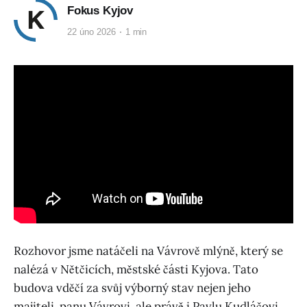
Fokus Kyjov
22 úno 2026
1 min
Rozhovor jsme natáčeli na Vávrově mlýně, který se
nalézá v Nětčicích, městské části Kyjova. Tato
budova vděčí za svůj výborný stav nejen jeho
majiteli, panu Vávrovi, ale právě i Pavlu Kudláčovi,