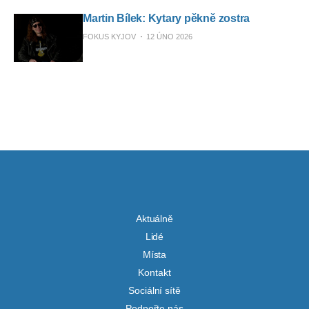
Martin Bílek: Kytary pěkně zostra
FOKUS KYJOV
12 ÚNO 2026
Aktuálně
Lidé
Místa
Kontakt
Sociální sítě
Podpořte nás