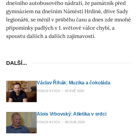
dnešního autobusového nádraží, že památník před
gymnáziem na dnešním Náměstí Hrdinů, dříve Sady
legionářů, se měnil v průběhu času a dnes zde mnohé
připomínky padlých v 1. světové válce chybí, a
spoustu dalších a dalších zajímavostí.
DALŠÍ...
Václav Řihák: Muzika a čokoláda
FOKUS KYJOV
05 KVĚ 2026
Alois Vrbovský: Atletika v srdci
FOKUS KYJOV
08 DUB 2026