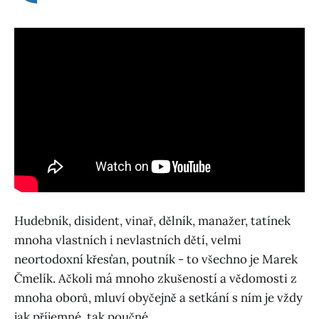
Hudebník, disident, vinař, dělník, manažer, tatínek
mnoha vlastních i nevlastních dětí, velmi
neortodoxní křesťan, poutník - to všechno je Marek
Čmelík. Ačkoli má mnoho zkušeností a vědomosti z
mnoha oborů, mluví obyčejně a setkání s ním je vždy
jak příjemné, tak poučné.