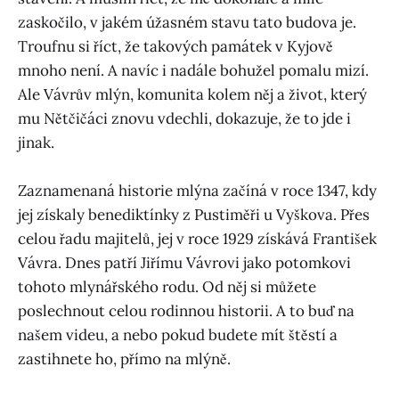
zaskočilo, v jakém úžasném stavu tato budova je.
Troufnu si říct, že takových památek v Kyjově
mnoho není. A navíc i nadále bohužel pomalu mizí.
Ale Vávrův mlýn, komunita kolem něj a život, který
mu Nětčičáci znovu vdechli, dokazuje, že to jde i
jinak.
Zaznamenaná historie mlýna začíná v roce 1347, kdy
jej získaly benediktínky z Pustiměři u Vyškova. Přes
celou řadu majitelů, jej v roce 1929 získává František
Vávra. Dnes patří Jiřímu Vávrovi jako potomkovi
tohoto mlynářského rodu. Od něj si můžete
poslechnout celou rodinnou historii. A to buď na
našem videu, a nebo pokud budete mít štěstí a
zastihnete ho, přímo na mlýně.